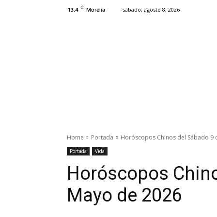
C
sábado, agosto 8, 2026
13.4
Morelia
Estado
Congreso
Morelia
M
Home
Portada
Horóscopos Chinos del Sábado 9 
Portada
Vida
Horóscopos Chino
Mayo de 2026