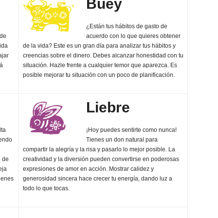
Buey
¿Están tus hábitos de gasto de
ede
acuerdo con lo que quieres obtener
ida
de la vida? Este es un gran día para analizar tus hábitos y
ajar
creencias sobre el dinero. Debes alcanzar honestidad con tu
rá
situación. Hazle frente a cualquier temor que aparezca. Es
posible mejorar tu situación con un poco de planificación.
Liebre
lta
¡Hoy puedes sentirte como nunca!
iendo
Tienes un don natural para
compartir la alegría y la risa y pasarlo lo mejor posible. La
o de
creatividad y la diversión pueden convertirse en poderosas
eja
expresiones de amor en acción. Mostrar calidez y
tienes
generosidad sincera hace crecer tu energía, dando luz a
todo lo que tocas.