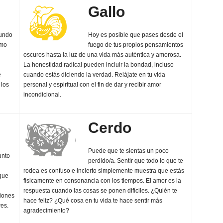
Gallo
undo
Hoy es posible que pases desde el
ómo
fuego de tus propios pensamientos
oscuros hasta la luz de una vida más auténtica y amorosa.
La honestidad radical pueden incluir la bondad, incluso
e
cuando estás diciendo la verdad. Relájate en tu vida
 los
personal y espiritual con el fin de dar y recibir amor
incondicional.
Cerdo
Puede que te sientas un poco
unto
perdido/a. Sentir que todo lo que te
rodea es confuso e incierto simplemente muestra que estás
 que
físicamente en consonancia con los tiempos. El amor es la
respuesta cuando las cosas se ponen difíciles. ¿Quién te
ciones
hace feliz? ¿Qué cosa en tu vida te hace sentir más
res.
agradecimiento?