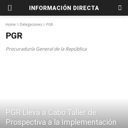
INFORMACIÓN DIRECTA
Home
Delegaciones
PGR
PGR
Procuraduría General de la República
PGR Lleva a Cabo Taller de
Prospectiva a la Implementación