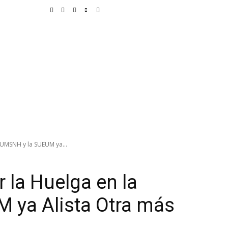
unicipios
Deportes
Delegaciones
Educación
Vida
Justicia
 UMSNH y la SUEUM ya...
 la Huelga en la
 ya Alista Otra más