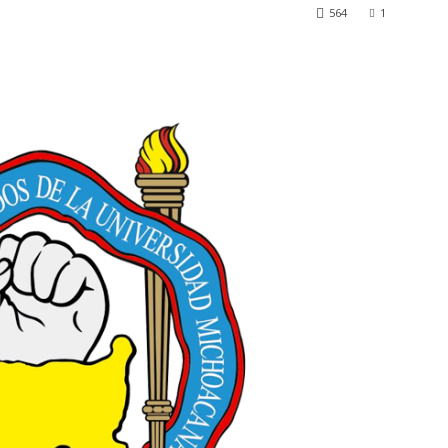
564
1