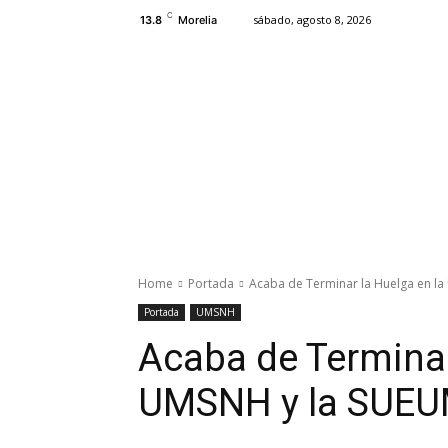
C
sábado, agosto 8, 2026
13.8
Morelia
Estado
Congreso
Morelia
M
Home
Portada
Acaba de Terminar la Huelga en la
Portada
UMSNH
Acaba de Terminar
UMSNH y la SUEUM