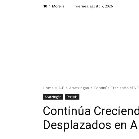
C
viernes, agosto 7, 2026
16
Morelia
Estado
Congreso
Morelia
M
Home
A-B
Apatzingán
Continúa Creciendo el N
Apatzingán
Portada
Continúa Crecien
Desplazados en A