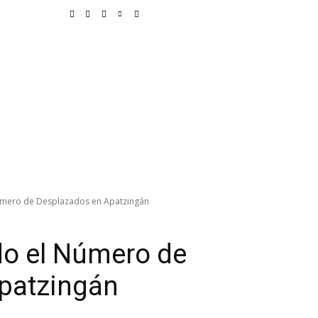
unicipios
Deportes
Delegaciones
Educación
Vida
Justicia
úmero de Desplazados en Apatzingán
do el Número de
patzingán