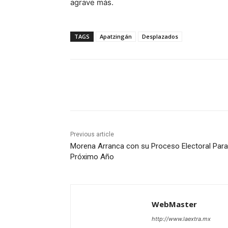
agrave más.
TAGS
Apatzingán
Desplazados
Share
Previous article
Morena Arranca con su Proceso Electoral Para
Próximo Año
WebMaster
http://www.laextra.mx