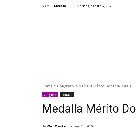
C
viernes, agosto 7, 2026
21.2
Morelia
Estado
Congreso
Morelia
M
Home
Congreso
Medalla Mérito Docente Para el 
Congreso
Portada
Medalla Mérito Do
By
WebMaster
mayo 14, 2026