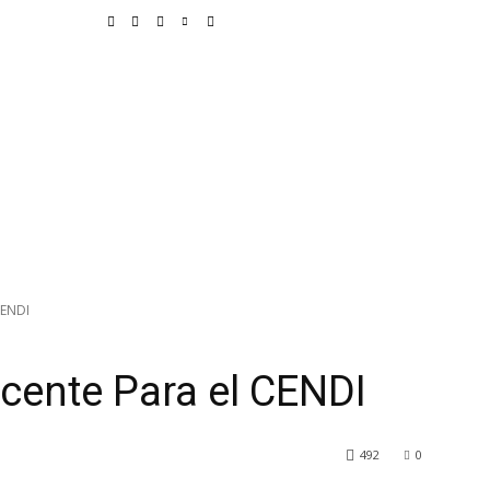
unicipios
Deportes
Delegaciones
Educación
Vida
Justicia
CENDI
cente Para el CENDI
492
0